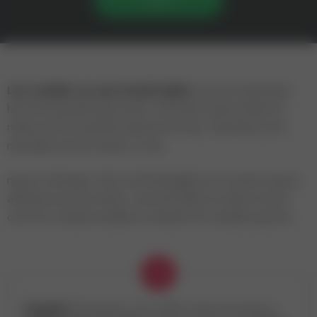
Live wedden op sportwedstrijden
is op een aantal jaar
heel snel populair geworden. Dat heeft onder andere te
maken met het gemak waarmee het kan. Daarnaast is het
natuurlijk ook een manier om de
ning te verhogen. Het is wel belangrijk om te weten waar je
allemaal op moet letten. Lees dit artikel om alles te leren
over live voetbal wedden en andere live wedden sporten.
Opgelet!
Deelname voor online casino bonussen is