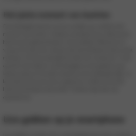
Het juiste moment van inzetten
Een belangrijk element van live wedden op voetbal is het
moment van inzetten. Goksites veranderen hun odds aan de
hand van de gebeurtenissen in de wedstrijd. Wanneer je te
vroeg of te laat inzet, dan kan dat dus betekenen dat je winst
misloopt. Dit wil je natuurlijk het liefst wel voorkomen. In dat
opzicht is het daarom ook belangrijk om de goksites op je
laptop naast je te houden wanneer je de wedstrijden kijkt. Je
kunt dan precies zien wat er gebeurt en welke invloed dit
heeft op de kansen die je hebt. Profiteer daar dan ook
optimaal van.
Live gokken op je smartphone