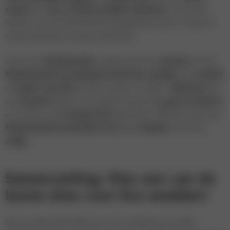
casino’s
en
live voetbal
wedden
websites
een licentie
hebben van de Nederlandse Kansspelautoriteit voordat ze
online kansspelen mogen aanbieden.
Je kunt op
Nederlandse
websites met een
licentie
van de
Nederlandse
kansspelautoriteit
live
wedden
op
voetbal
of
andere sporten
zonder zorgen te maken.
Websites
die
een
licentie
hebben ontvangen zijn grondig
gecontroleerd
en worden aan
strenge
eisen
gehouden. Wanneer je bij een
Nederlandse
bookmaker
live
gaat
wedden
is dat erg
veilig
.
Samenvatting: Kies een van de
beste sites voor live wedden!
Nu je al deze informatie over live wedden tot je hebt