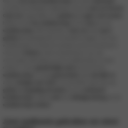
dat je je
live
sportweddenschap
kunt laten
uitbetalen
voordat de wedstrijd is afgelopen met de
cash
out
functie
.
Cash
out
is geweldig voor
gokkers
die
geen vertrouwen
hebben in hun
live weddenschap
of het
risico
op een
weddenschap
willen beperken.
Cash out
staat
sport
gokkers
de gelegenheid om betaald te krijgen voor een
weddenschap voordat het resultaat van het evenement is
voltooid.
Gokkers
zullen meestal kiezen voor een
vervroegde uitbetaling van een weddenschap om twee
redenen. Je kan
gedeeltelijke
winst
nemen als een
weddenschap
er vroeg
goed
uitziet
maar
niet
lijkt
te
zullen
eindigen
met
winst
. Op dezelfde manier kan een
gokker
vroegtijdig
uitcashen
op een
verliezend
weddenschap
zodat hij
niet
het
volledige
bedrag
van de
weddenschap
verliest
.
Jouw spelkennis gebruiken om winst