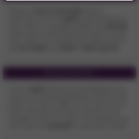
Wanneer je
wedt
op
wedstrijden
terwijl ze
plaatsvinden, kun je je als
gokker
onder druk komen te
staan omdat er zo veel gebeurd tijdens een
wedstrijd
.
Daardoor kan je minder berekenend worden en sneller
fouten maken. Dit is natuurlijk erg gevaarlijk wanneer je
gaat
live wedden
op
voetbal
of
andere sporten
.
Niet bij je keuze blijven!
Heel wat
spelers
betreuren het uiteindelijk dat ze hun
positie op een spel gewijzigd hebben omdat het slecht
gestart is. Er is iets te zeggen voor het nemen van een
positie, vasthouden aan je keuze, en laat het tot zijn
natuurlijke conclusie uit te spelen. Het veranderen van je
positie tijdens de
wedstrijd
kan vaak erg duur uitlopen.