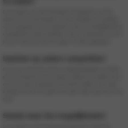
te maken!
Er kan tijdens een sportwedstrijd veel gebeuren wat de
uitkomst ervan kan bepalen. Je kan natuurlijk een wedstrijd
vooraf analyseren en voorspellen, maar de werkelijkheid kan
natuurlijk heel anders uitdraaien. Heb je voldoende inzicht in
je sport, dan kan je dat in je eigen voordeel gebruiken.
Inzetten op andere competities!
Er zijn op zowat elk moment voetbalwedstrijden of andere
sportevenementen aan de gang. Dankzij live wedden kan je
op zowat elke competitie ter wereld wedden, van Latijns-
Amerika tot Azië. Dit geeft een aantal leuke opties op extra
winst.
Steeds meer live mogelijkheden!
Live wedden wordt steeds gedetailleerder. Naast het