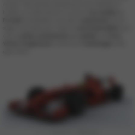
worden. Denk dan bijvoorbeeld aan tennis, basketbal of
honkbal, om enkele sporten te noemen.
Live wedden
op
Formule
1
wedstrijden is ook sterk in
populariteit
aan het
stijgen in de laatste jaren. Naast de
sportwedstrijden
kun je
ook op
andere evenementen
gaan
gokken
zoals
Euro
Visions Songfestival
of zelfs wie de
verkiezingen
zullen
gaan winnen.
(Source:
Freepik.com
| ©
@kjpargeter
)