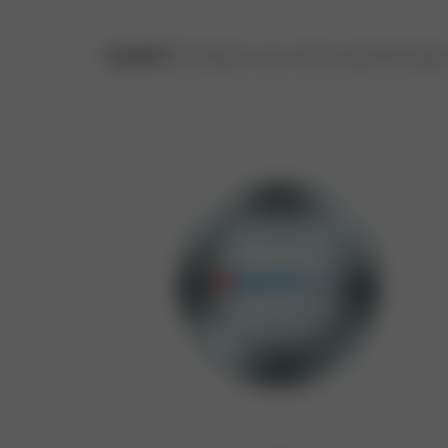
Opgelet!
Deelname voor online casino bonussen