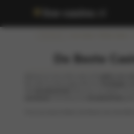
Live Casino
Online Casino
Ad Disclosure
De Beste Cas
Wanneer je in een online casino wilt
spelen voor ec
We zullen op deze pagina alles over
betalingen vo
elke
betaalmethode
zitten voor- en nadelen. De
aanrekenen
. Soms kan je een
betaalmethode
gebr
Om je op weg te helpen, beschrijven wij in dit artikel