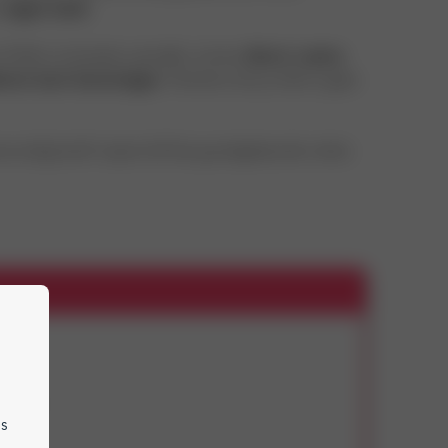
e
eigen bank
.
DEAL te betalen namelijk: Je kunt
direct casino
eren kunt bevestigen
. Hierdoor kun je direct gaan
woordig heeft vrijwel elk Ksa goedgekeurde online
n
ening
es