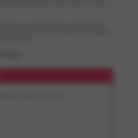
 dan bij een betaling met iDEAL. Maar 16 cijfers en
rsie, dien je er wel rekening mee te houden dat dit
nadeel hieraan is dat je dus (in theorie) met geleend
 geld te spelen.
rekening.
d
nbieders rekenen kosten aan
n