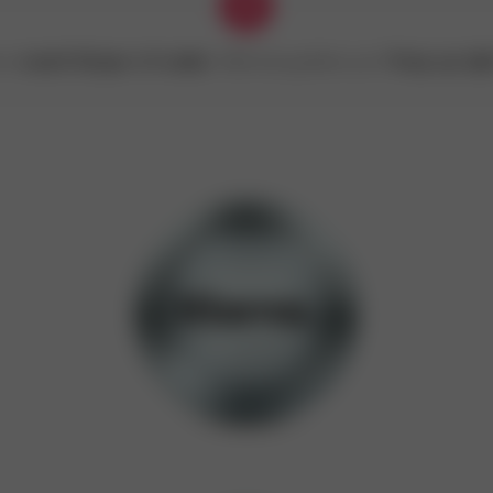
 is
vanaf 24 jaar of ouder.
Wat kost gokken jou?
Stop op tijd