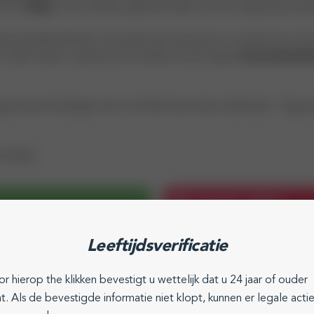
 zeer
veilig
is, dit omdat je gebruik maakt van de omgeving van j
ze betaalmethode. Het heeft een heel groot voordeel om met i
t online casino, waarna je de transfer met je eigen
internetbanki
gewonnen bedragen niet via iDEAL kunt laten uitbetalen. Tegen
t iDEAL.
Nadelen iDEAL
Leeftijdsverificatie
Niet voor uitbetalinge
r hierop the klikken bevestigt u wettelijk dat u 24 jaar of ouder
Opnames naar bankrek
t. Als de bevestigde informatie niet klopt, kunnen er legale acti