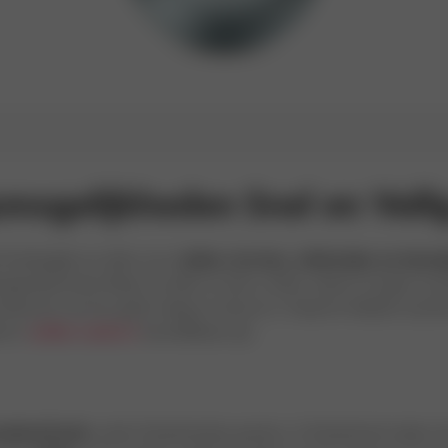
smogelijkheden Snel en Veili
 belangrijk om alles over
online storten, uitbetalen en beta
pelautoriteit (Ksa) voordat ze door online casino’s mogen wor
 herkomst van het geld veilig en schoon is. Daarom hebben wij hi
ie in
online casino’s
beschikbaar zijn.
aalmethode
onder Nederlandse spelers
.
In Nederland maken de