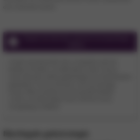
door winnende inzetten.
Vergeet niet dat deze systemen hun beperkingen
hebben
Omdat niemand perfect kan voorspellen waar het
balletje zal landen, of welke kaart je trekt, moet je
weten dat geen enkele gokstrategie de overwinning kan
garanderen, noch op de korte, noch op de lange
termijn. Maar ze kunnen wel een goede leidraad
vormen, en zelf je helpen meer controle over je
inzetgedrag te hebben.
Martingale gokstrategie