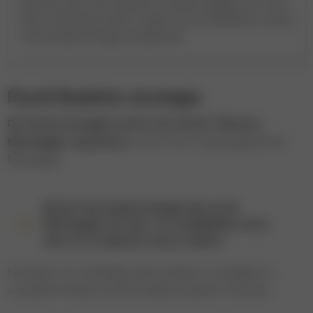
inzetten, kunt u het opnieuw verdrievoudigen tot u wint.
Deze methode houdt u verder van de tafellimiet, terwijl
ook je bankroll langer standhoudt.
Paroli Roulette strategie
De Paroli strategie wordt ook wel de “Reverse
Martingale” genoemd
, en het is net zo gewaagd als de
Martingale.
Bij de Paroli gokstrategie keer je de
Martingale om door te verdubbelen als je
wint en te halveren als je verliest.
Het idee is om verliesgevende reeksen te vermijden en
voordeel te halen uit winst reeksen wanneer ze komen.