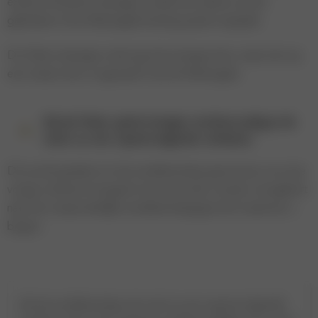
externe Roulette strategie omdat het enkele van de
gebreken in het Martingale betting system aanpakt.
De Fisher strategie verhoogt de inzetgrootte, maar niet op
een manier die zo agressief is als de Martingale.
Bij de Fisher gokstrategie verdrievoudig je de
inzet na vier opeenvolgende verliezen.
Dit wordt gedaan tot de weddenschap gewonnen is en al je
vorige verliezen terugwint met wat winst, terwijl u terugkeert
naar de oorspronkelijke weddenschapsgrootte waarmee u
begon.
Als de weddenschap niet wint na vier opeenvolgende