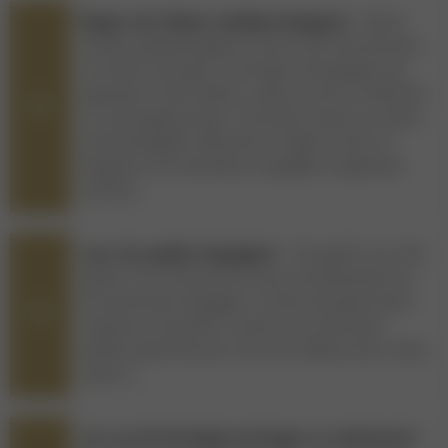
Begin met kleine weddenschappen!
- Bij de
meeste gokstrategieën moet je de inzet bij winst
of verlies verhogen. Sommige verhogingen zijn
agressiever dan andere, maar je moet ze allemaal
2
in overweging nemen. De beste manier om deze
inzetstrategieën effectief te maken is door te
beginnen met de kleinst mogelijke toegestane
inzetten.
Leer de spellen begrijpen!
- Dit geldt voor alle
spelen. En in het proces, kun je de dynamiek van
het spel beter begrijpen. Je kunt dit gratis doen
3
wanneer je de demo versies van je favoriete
spellen speelt bij een van onze aanbevolen online
casino's.
Let op de betaalpercentages en winkansen!
-