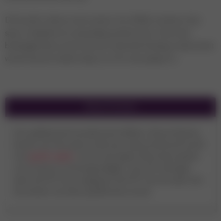
Dit houdt in dat je moet weten of er Wilds, Scatters, free
spins, multipliers en expanding symbols zijn. Ook is het
belangrijk dat je weet wat het maximale bedrag is dat je kunt
winnen bij een enkele draai, en of er een jackpot is.
Bonus Functies
Een gokkast kan bonusfuncties hebben. Bonus features
kunnen een free spins mode zijn, waar je beloond wordt
met
gratis spins
, of een mini-game die je kunt spelen
om je winst te vermenigvuldigen. Op zich verhogen
deze de RTP niet, aangezien de RTP van een spel ook
de winsten van deze spelfuncties omvat.