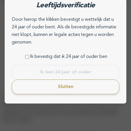
Leeftijdsverificatie
Een overwinning zou 1 en 4 wegstrepen,
Door hierop the klikken bevestigt u wettelijk dat u
waardoor de reeks verandert in 2, 3
24 jaar of ouder bent. Als de bevestigde informatie
Een verlies zou het nummer 5 toevoegen,
niet klopt, kunnen er legale acties tegen u worden
waardoor de reeks zou veranderen in 1, 2, 3, 4,
genomen.
5
Ik bevestig dat ik 24 jaar of ouder ben
Als je één nummer overhoudt, kun je daarmee
blijven wedden, en als je weer verliest, kun je de
Ik ben 24 jaar of ouder
reeks terugbrengen door het nummer bij 0 op te
tellen.
Sluiten
Deze methode is flexibeler omdat je de volgorde kunt
bepalen op basis van je bankroll. En je moet er goed over
nadenken, bij voorkeur door het gat tussen de eenheden
klein te maken.