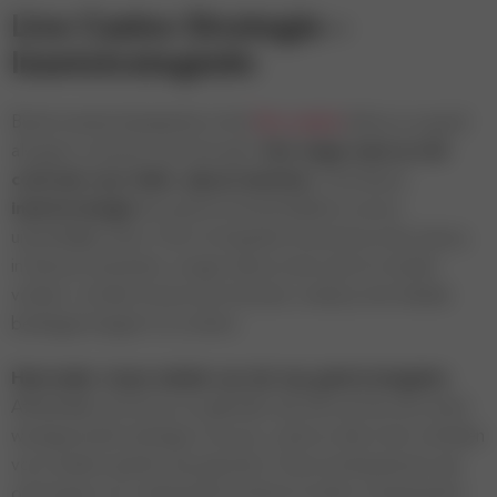
Live Casino Strategie –
Inzetstrategieën
Bij de meeste kansspelen in het
live casino
heb je zo goed
als geen controle over het spel.
Het enige waar je wel
controle over hebt, zijn je inzetten.
Toch kan je
inzetstrategie
een grote invloed hebben over je
uiteindelijke winst. Door te bepalen hoeveel je inzet, kan je,
in theorie tenminste, zorgen dat je meer wint en minder
verliest. Je hebt tevens een houvast, zodat je niet lukrake
bedragen begint in te zetten.
Hieronder staan enkele van de top gokstrategieën.
Afhankelijk van hoe je ze gebruikt, kan elk van hen de meest
winstgevende strategie voor jou, zoals ze dat in het verleden
voor andere spelers zijn geweest. Deze inzetsystemen zijn
ontworpen om verliezende inzetten te laten compenseren