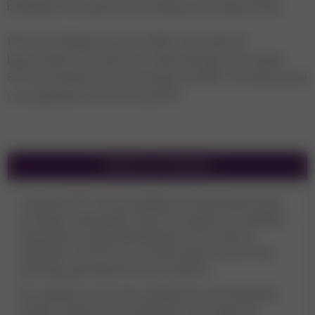
bedragen en uw gewonnen bedrag op de lange termijn.
RTP percentages zijn nooit 100%. Dit is waar het
huisvoordeel in het spel komt. Bijvoorbeeld, de hoogste
RTP slots hebben een percentage van 98%. Toch kies je best
voor gokkasten met een hoog RTP.
Variantie en Volatiliteit
Terwijl de RTP van een gokkast uw theoretische winst
op lange termijn geeft, meet de variantie of volatiliteit
de grootte van de uitbetalingen en hoe vaak ze
uitbetalen. De RTP van een spel staat los van of het
spel laag, gemiddeld of zeer volatiel is.
De variantie van een slot verklaart hoe de individuele
winsten variëren in een enkel spel. Hoe hoger de