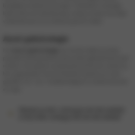
betaalbare eenheid in het begin. D'Alembert's strategie
heeft echter een tekortkoming, omdat je winsten niet altijd
voldoende zijn om Je verliezen goed te maken.
Ascot gokstrategie
Het
Ascot gokstrategie
een van de oudste en meest
populaire betting systemen die worden gebruikt bij het spel
roulette. Het systeem wordt beschouwd als een variatie op
het zogenaamde Contra D'Alembert systeem en is zeer
geschikt voor 1 op 1 weddenschappen in roulette baccarat
en craps.
Wanneer je wint, verhoog je met één eenheid,
en bij verlies verlaag je die met één eenheid.