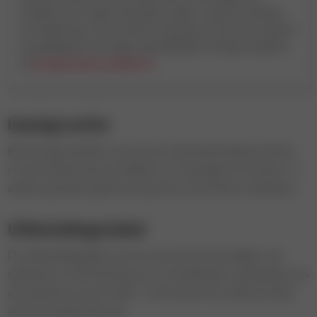
variantie, hoe vaker de prijzen vallen, maar hoe kleiner
ze relatief zijn. Het is aan jou de keuze of je liever speelt
op gokkasten met lage, gemiddelde of hoge variantie,
of
progressieve jackpots
.
Inzetgrootte
Bij sommige spellen moet je een minimaal bedrag inzetten
om een betere kans te hebben om de jackpot te winnen. In
andere gevallen geeft een grotere inzet betere winkansen.
Uitbetalingstabel
De uitbetalingstabel van een slot bevat de winlijnen, de
symbolen en de beloning voor verschillende combinaties van
de symbolen op de rollen. U wilt weten hoe effectief elke
winst potentieel kan zijn.