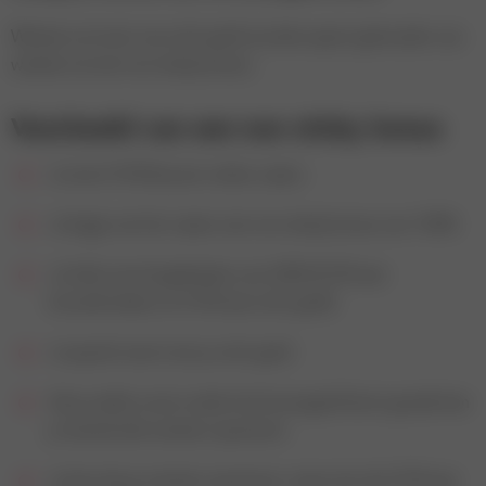
Winsten uit inzet van echt geld worden apart gehouden van
winsten uit een non sticky bonus.
Voorbeeld van een non sticky bonus
Je stort €100 bij een online casino
Je krijgt van het casino een non sticky bonus van 100%
Je hebt een beginbalans van 200€ (€100 aan
bonusfondsen en €100 aan echt geld)
Je speelt eerst met je echt geld.
Als je saldo nooit onder het bonusgeld bent gezakt kan
je steeds alle winsten opnemen.
Je kan dus je winsten opnemen, maar niet de €100 aan