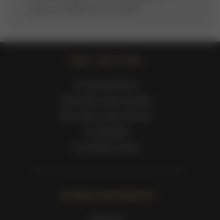
verantwoordelijk spel Live dealer...
SNEL VAN START
No Deposit Bonus
Alle Online Casino Spellen
Alle Online Casino Reviews
Live Blackjack
Live Dealer Casino’s
OVERIGE INFORMATIE
Disclaimer