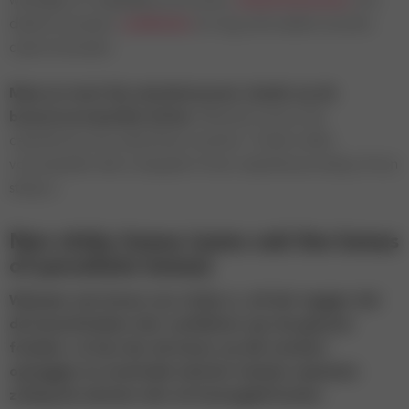
wekelijkse en dagelijkse promoties,
reload bonussen
, live
dealer bonussen,
cashbacks
en nog vele andere soorten
casino bonussen.
Maar je moet bij casinobonussen steeds op de
bonusvoorwaarden letten
. Meestal moet je de
casinobonus een aantal keer inzetten. Onder welke
voorwaarden dat is, bepaalt of een casinobonus sticky of non
sticky is.
Non sticky bonus (soms ook line bonus
of parachute bonus)
Wanneer een bonus non sticky is, wil dat zeggen dat
de bonusfondsen niet vastkleven aan de gewone
fondsen. Je kan dus de bonus op elk moment
opzeggen en eventuele winsten meteen opnemen
zolang de winsten niet uit bonusgeld komen.