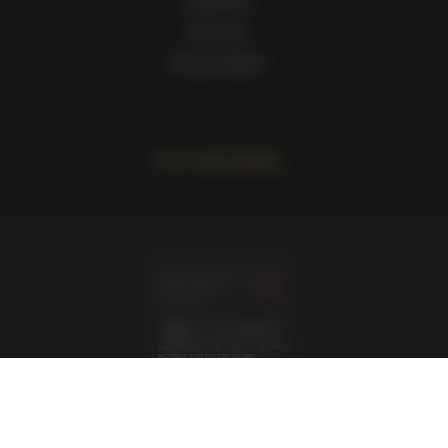
Over ons
Privacy beleid
TOP PARTNERS
© www.live-casino.nl