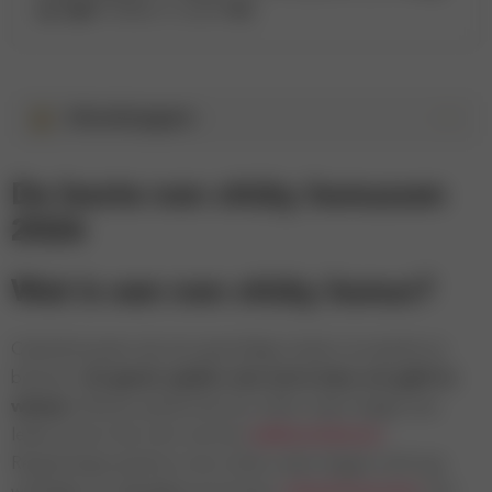
op tijd!
Gokken is vanaf
18+
Inhoudsopgave
[
]
De beste non sticky bonussen
2026
Wat is een non sticky bonus?
Casinobonussen zijn een geweldige manier om spelers te
belonen.
Ze geven spelers een extra kans om geld te
winnen.
Nieuwe spelers bij een online casino krijgen een
leuke extra in de vorm van een
welkomstbonus
.
Regelmatige spelers in een online casino krijgen ook nog