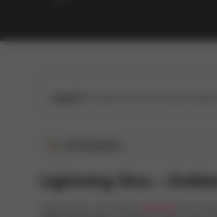
Dice…
Opgelet!
Deelname voor online casino bonussen
Inhoudsopgave
Lightning Dice – Dobbe
Lightning Dice, een exclusief
casinospel
van Evoluti