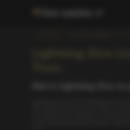
Live Casino
Spellen
Lightni
Ad Disclosure
Lightning Dice Li
Trucs.
Wat is Lightning Dice nu 
Lightning Dice is een dol dobbelspel dat je live o
het mogelijk om jouw inzet met 1000x te vermenig
over dit spannende dobbelspel: je leert de spel
en leert hoeveel je precies kunt winnen. Staat he