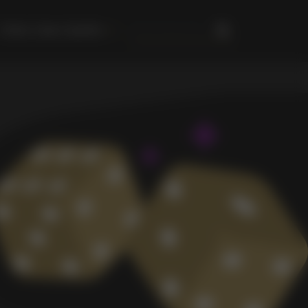
Online Casino Spellen