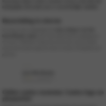
Bovenaan iedere Casino recensie tref je in één blik alle
belangrijke informatie aan in overzichtelijke tabellen.
Beoordeling in sterren
Zo zie je in een oogopslag wat
onze rating is van het
betreffende casino
, dit in een aantal sterren aangegeven
tot max 5. Misschien vind je het na het zien van het aantal
sterren de moeite waard om door te lezen of misschien wel
juist niet.
Online casino recensies: Casino logo en
pluspunten