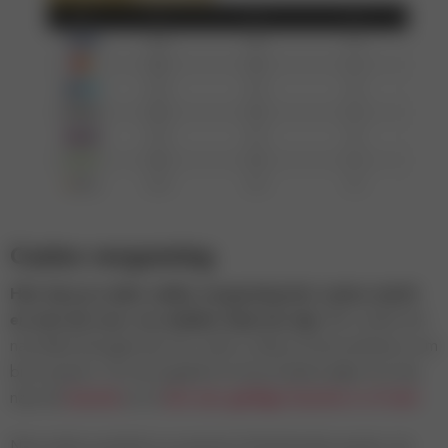
Casino vergunning
Hier lees je onder welke vergunning het casino werkt
en wat de voor- en nadelen daarvan zijn.
We vinden het
namelijk belangrijk dat een casino veilig en betrouwbaar is om
bij te spelen. Om de legaliteit te beoordelen kijken we dus
naar de
licentie
en of
het een geldige licentie is of niet.