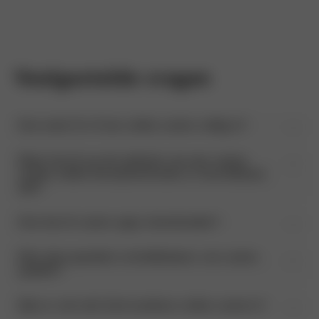
Veelgestelde vragen
Hoe weet ik of een online casino veilig is?
Waar kan ik op de website van een casino
vinden welke betaalmethoden er beschikbaar
zijn?
Hoe kan ik casino apps downloaden?
Wat zijn populaire ontwikkelaars van casino
spellen?
Zijn er ook niet betrouwbare online casino’s?