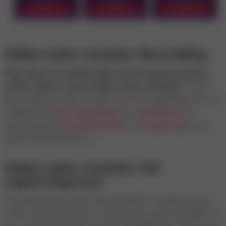
Online casino recensies: Beoordeling
Hier lees je ons eindoordeel over het gerecenseerde
online casino in onze eerlijke casino recensies.
In deze
beoordeling worden meegenomen: het registratieproces, de
veiligheid en
betrouwbaarheid
, het
spelaanbod
, de
geaccepteerde
betaalmethoden
, de
vergunning
en als
laatste de klantenservice.
Online casino recensies: Het
registratieproces
De manier waarop je je moet aanmelden voordat je bij een
online casino kunt spelen, is niet bij ieder casino hetzelfde. Dit