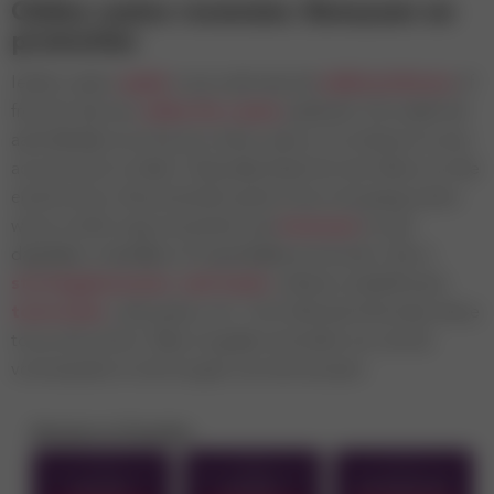
Online casino recensies: Bonussen en
promoties
Iedere casino
speler
is op zoek naar de
welkomstbonus
of
free bet die een
online live casino
aanbiedt. Dit maakt het
aantrekkelijk om je bij een online casino in te schrijven en een
account aan te maken. Natuurlijk draait het niet alleen om die
eerste bonus. Als potentiële speler wil je ook graag weten
wat je verder mag verwachten aan
bonussen
en aan
dagelijkse, wekelijkse of maandelijkse promoties. Zijn er
stortingsbonussen
,
cash backs
, rebates, leaderboard,
toernooien
, cash prijzen, etc. Toch allemaal informatie die je
tot je wilt nemen. Waar mogelijk vermelden we ook de
voorwaarden en de hoogtes van de bonussen.