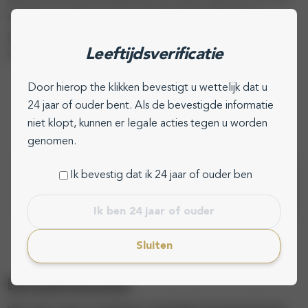
spelaanbod. Bij de meeste casino’s is het spelaanbod
gelijkaardig. Als er een casino is met een afwijkend of extra
Leeftijdsverificatie
spelaanbod zullen we dit ook zeker benoemen.
Door hierop the klikken bevestigt u wettelijk dat u
24 jaar of ouder bent. Als de bevestigde informatie
niet klopt, kunnen er legale acties tegen u worden
genomen.
Ik bevestig dat ik 24 jaar of ouder ben
Ik ben 24 jaar of ouder
Sluiten
Betaalmethodes