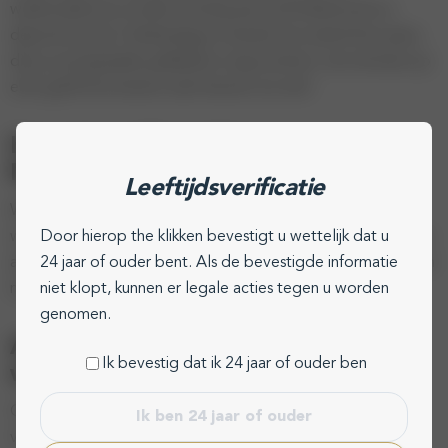
welkomstbonus zonder storting aan (ook bekend als no
deposit bonus). Hierbij krijg je meestal een aantal free spins,
die je op bepaalde gokkasten mag inzetten, met de kans op
echt geld! Een betere start kennen we niet!
Hoogste welkomstbonus van
Nederland
Leeftijdsverificatie
Wanneer je op zoek bent naar de hoogste casino
Door hierop the klikken bevestigt u wettelijk dat u
welkomstbonus van Nederland, dan kunnen we je 777 casino
24 jaar of ouder bent. Als de bevestigde informatie
aanraden. Deze bieden beide een eerste bonus 100% tot en
niet klopt, kunnen er legale acties tegen u worden
met €250.
genomen.
Alternatieve casino
Ik bevestig dat ik 24 jaar of ouder ben
welkomstbonussen
Ook voor andere soorten spellen of inzetten kun je bij
Ik ben 24 jaar of ouder
verschillende goksites een bonus krijgen: