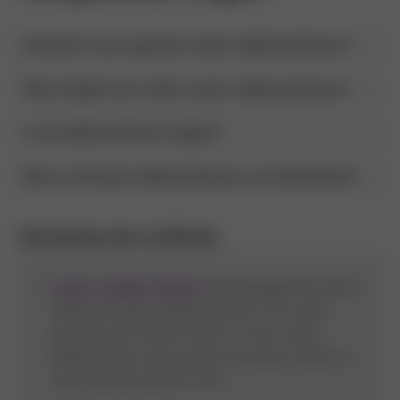
Hoeveel is een typische casino welkomstbonus?
Waar krijg ik een online casino welkomstbonus?
Is de welkomstbonus legaal?
Wat is de beste welkomstbonus van Nederland?
Gerelateerde artikelen
Casino Spellen Spelen
InhoudsopgaveDe beste
online live casino spellen spelen in Live casino
spellen bij de Online Casino's in !Live Casino
SpellenOnline casino games De beste online live
casino spellen spelen in Het...