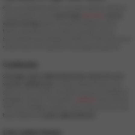
Ben je een highroller (speler met hoge inzetten), dan kan je
soms profiteren van een
extra hoge
vip bonus
voor je
eerste storting.
Spelers die grote bedragen storten,
kunnen vaak rekenen op exclusieve bonussen. Stort je
bijvoorbeeld hoge bedragen als €500 of €1000, dan weet je
meteen dat je een nog betere bonus krijgt dan gewoon.
Cashbacks
Sommige casino welkomstbonussen nemen de vorm
van een cashback aan.
Je krijgt in dat geval geen extra
geld om mee te spelen, maar geld terug op je wekelijkse of
dagelijkse verliezen. Een typische
cashback
is bijvoorbeeld
10% op je wekelijkse verliezen, maar je krijgt soms een extra
hoge cashback als
casino welkomstbonus.
Live casino bonus