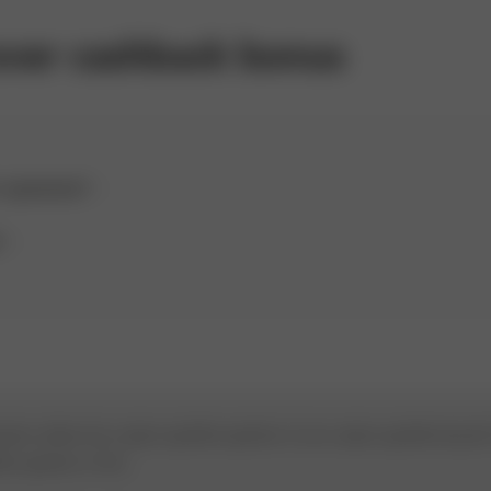
over cashback bonus
ct opnemen?
?
 online live casino spellen spelen in Live casino spellen bij de 
en spelen in Het...