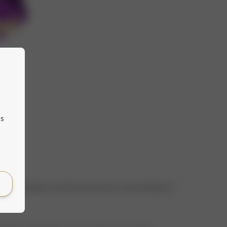
es
 gebruikmaakt van deze bonussen is het handig om