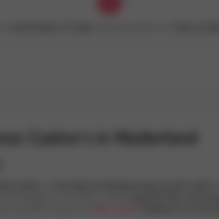
 is
vanaf 24 jaar of ouder.
Wat kost gokken jou?
Stop op tijd
us Casino's in Nederland
?
el variant.
Je
ontvangt een bedrag terug van het casino
v
s onmogelijk voor een casino. Daarom
gaat het hier om een p
eeste gevallen bestaat de
online casino
cashback uit 10 tot 2