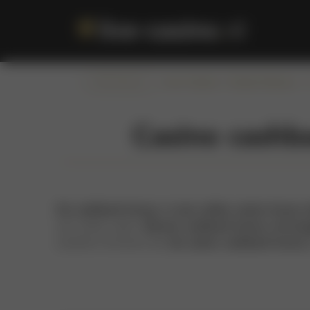
Live Casino
Casino Bonus
Ad Disclosure
Casino cashb
De cashback bonus, is een online casino bonus d
een online casino.
Bij een cashback bonus ontvang
erachter te komen wat
de casino cashback bonus