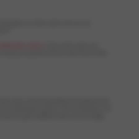
iepagina van online casino’s met een vip-
ino’s.
anbevolen casino’s
. Deze online casino met
odat jij met gemak de beste casino’s kunt vinden.
online casino met een geweldig vip-programma die
 een tweede kans te geven. Het is ook perfect voor
t naar een goed cashback casino, kun je een kijkje