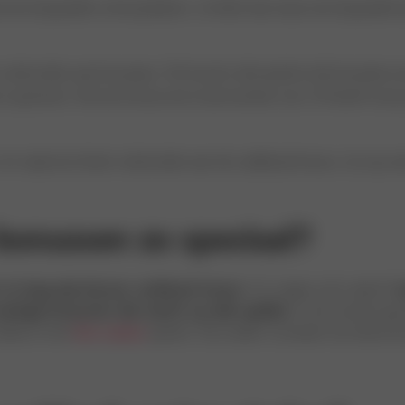
 een bepaalde verloopdatum. Je hebt dus maar een bepaalde t
iste verbonden aan bonussen. Dit houd in dat spelers de bonussen
n opnemen. Als een bonus een inzetvereiste van x10 heeft moet j
 zit vaak een limiet verbonden aan de cashback bonus. Let op wat
bonussen zo speciaal?
te laag zijn bij een cashback bonus
. Ze vragen zich vaak af,
w
weinige bonussen die werkt op alle spellen.
In de meeste geva
lleen in het
live casino
spelen. Een ander voordeel van deze bonu