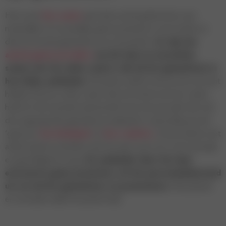
Het is een
live casino
spel dat wordt geleid door een
mannelijke of vrouwelijke game presenter in een studio en
dat live wordt gestreamd voor de spelers.
Er zijn een
aantal game providers
zie dit doen en zij werken
samen met de online casino’s die de live gameshows in
hun lobby aanbieden.
Als speler zijnde moet je een account
hebben bij een online casino dat ten eerste een live casino
heeft en ten tweede samenwerkt met een provider die ook
de zogenaamde gameshows aanbiedt, in aanvulling op de
‘gewone’
live blackjack
en
live roulette.
Je kunt samen met
ander spelers meedoen aan het spel, wat voor veel vermaak
en gezelligheid zorgt.
De aanbieder kiest de meer
extraverte game presenters uit het personeelsbestand
uit om de live gameshows te presenteren.
Veel plezier
en vermaak maakt de spelers blij!