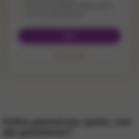
Speel hier met Nederlandstalige dealers
Heel veel andere Bonussen
Speel
Lees Recensie
Online gameshows spelen: wat
zijn gameshows?