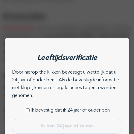
Dreamcather
Dreamcatcher
: deze live gameshow is gebaseerd, zoals een
aantal anderen ook,
op een Money Wheel, ofwel het Rad
van Fortuin.
De game presenter draait aan een groot rad
met 54 nummers. En nu maar duimen dat het stil blijft staan
Leeftijdsverificatie
op het nummer met de hoogste uitbetaling!
Door hierop the klikken bevestigt u wettelijk dat u
Crazy time
24 jaar of ouder bent. Als de bevestigde informatie
niet klopt, kunnen er legale acties tegen u worden
Ook
Crazy Time
is gebaseerd op een rad.
Deze keer is
genomen.
er nog andere functionaliteit aan toegevoegd die de
Dreamcatcher niet kent, namelijk 4 verschillende
Ik bevestig dat ik 24 jaar of ouder ben
bonusrondes. Dit maakt het spel behoorlijk ‘crazy’ door de
extra spanning en sensatie.
Ik ben 24 jaar of ouder