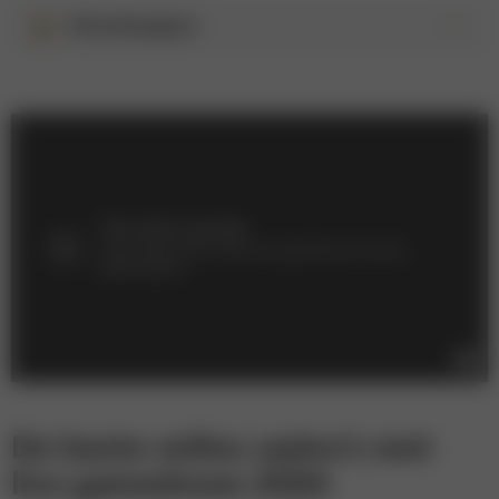
Inhoudsopgave
[
]
De beste online casino’s met
live gameshows 2026