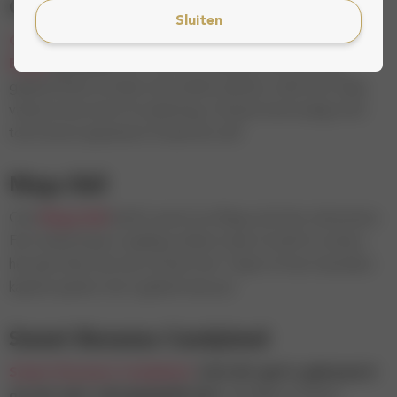
Cash or Crash
Sluiten
Cash or Crash:
dit een ballenspel,
een kruising van
Live
Bingo
en Lotto.
Een vrij eenvoudig spel dat gezellig
gespeeld kan worden met andere spelers, maar wel veilig
vanuit je luie stoel of onderweg. Hoewel eenvoudig is het
toch enorm spannend. Ervaar het zelf.
Mega Ball
Ook
Mega Ball
heeft zowel Live Bingo als lotto elementen.
Een relaxed spel, waarbij je alleen maar in hoeft te zetten,
het spel doet de rest! Je kunt met 1 kaart of met meerdere
kaarten spelen, het is geheel aan jou!
Sweet Bonanza Candyland
Sweet Bonanza Candyland
:
Ook dit spel is gebaseerd
op een zeer veel gespeeld slot,
namelijk op Sweet