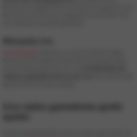
Bonanza van Pragmatic Play. Dit zoete slot is gegoten in een
Rad van Fortuin, dat vele zoetigheden in petto heeft. Voor
de zoetekauw een goede gameshow!
Monopoly Live
Live Monopoly
: Wie kent er nu niet het familie bordspel
Monopolie! Dit traditionele spel heeft zijn weg gevonden
naar de onlinewereld in de vorm van
Live Monopoly dat
wederom gespeeld wordt op een rad.
Het is op de markt
gebracht door Evolution Gaming.
Live casino gameshows gratis
spelen
Je kunt een aantal spellen in een live casino gratis spelen. Dit