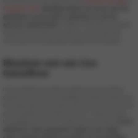
en streamen. De twee grootsten zijn
Evolution Gaming
en
Pragmatic Play
.
Waarbij Evolution als eerste met live
gameshows op de markt is gekomen en ook het
grootste aanbod heeft.
Pragmatic Play heeft wat ideeën
opgedaan bij Evolution en zorgt nu voor een gezonde
concurrentie en een gevarieerd aanbod voor de speler.
Meedoen met een Live
GameShow
In het verleden kon je alleen meedoen met een televisie
spelshow als je één van de gelukkige uitverkoren spelers was.
Het is bijna alsof je een loterij moest winnen om mee te doen
aan een spelshow zoals Rad van Fortuin. Tegenwoordig is
het gelukkig niet meer zo moeilijk om mee te doen.
Je kunt
allerlei live casino gameshow vinden in een online
casino die bijvoorbeeld op de Rad van Fortuin lijken,