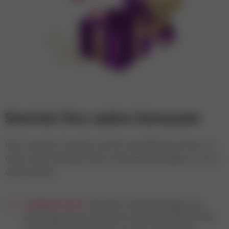
Soorten live casino bonussen
Hier is een kort overzicht van alle verschillende soorten van
online casino bonussen die je eventueel kunt krijgen voor live
casino spellen.
Cashback bonus
: Bij Casino Cashbacks krijg je een
percentage van je verliezen terug. (bijvoorbeeld 10%