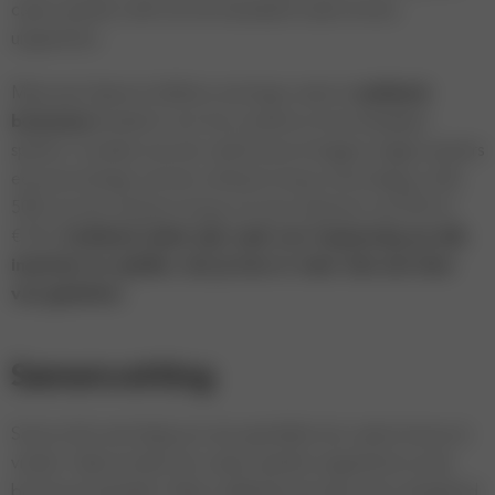
casino spellen zelfs van de standaard casino bonus
uitgesloten.
Maar juist daarom hebben sommige casino’s
cashback
bonussen
bedacht voor live roulette en live blackjack
spelers. In plaats van een cash bonus te krijgen, krijgen spelers
een percentage van hun verliezen terug. Soms krijg je zelfs
50% van de verliezen terug, tot een maximum van €50 of
€100.
Cashback deals zijn vaak van toepassing op alle
inzetten en spellen, dus je kan er meer dan een keer
van genieten.
Samenvatting
Soms is het wat lastig om een geschikte live casino bonus te
vinden. Vaak worden live casino spellen uitgesloten uit de
bonusvoorwaarden. Maar cashbacks zijn dan weer uitstekend