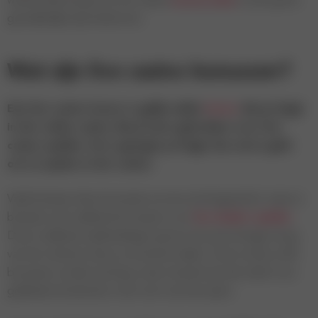
welkomstbonussen en live casino
bonuscodes
in een grote
gemakkelijke lijst hierboven.
Wat zijn live casino bonussen?
Een live casino bonus is gelijk welke
bonus
die je krijgt
in het online casino die je kunt gebruiken voor live
casino spellen. Kort gezegd, je krijgt dus extra geld
om te spelen in het casino.
Vaak bestaan deze bonussen uit een stortingsmatch, maar er
bestaan ook cashback bonussen voor
live dealer spellen
.
Deze cashback aanbiedingen geven een percentage terug
van de verliezen die je zou kunnen lijden. Soms vind je zelfs
bonussen zonder storting, maar meestal zijn die enkel voor
gokkasten bedoeld, in de vorm van free spins.