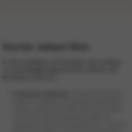
Soorten Jackpot Slots
Er zijn verschillende soorten jackpot slots waarbij je
van aantrekkelijke jackpotten kunt profiteren. We
beschrijven ze hier kort.
Progressieve jackpotten:
Dit is de meest populaire
jackpot slots aangezien de geldprijzen alsmaar blijven
oplopen naarmate meer spelers geld op een jackpot
slot inzetten waar een progressieve jackpot aan
gekoppeld is oftewel een progressieve slot. Hoe meer