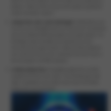
geld er wordt ingezet, des te hoger de progressieve
jackpot. Vaak worden de grootste jackpots gedeeld
tussen meerdere casino’s.
Jackpotten met vaste bedragen:
Hierbij heb je van
tevoren een duidelijk beeld van wat je kunt verwachten
als je de desbetreffende jackpot slot gaat spelen. De
bedragen staan namelijk vast waardoor je weet
hoeveel je kunt gaan winnen. Vaak zijn deze jackpots
een veelvoud van je inzet, naarmate de inzet meer is,
kan de jackpot ook flink oplopen.
Lokale jackpotten:
Dergelijke jackpotten worden
opgebouwd door één casino. Het bedrag ligt vaak
lager vergeleken met andere slots maar ook lokale
jackpotten zijn interessant.