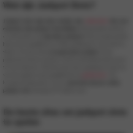
Wat zijn Jackpot Slots?
Jackpot slots zijn niets minder dan
videoslots
die over
minstens één jackpot beschikken.
Bij bepaalde spellen is
er zelfs sprake van
meerdere jackpots
. Bij sommige spellen
heb je de mogelijkheid om flinke geldprijzen in de wacht te
slepen. Dit zijn meestal
progressieve prijzen
. Deze
jackpotten kunnen oplopen vanaf honderdduizenden euro’s
tot wel miljoenen. Meestal staan deze geldprijzen staan los
van de reguliere winmogelijkheden bij
gokkasten
. Het
hoogste bedrag dat er ooit is g
ewonnen bij een online
jackpot slot
was bijna €19 miljoen euro.
De beste sites om jackpot slots
te spelen