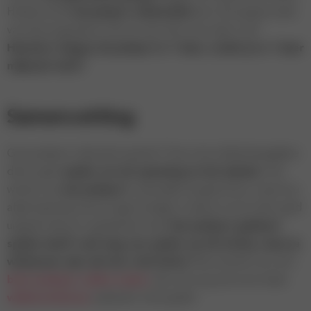
Hierbij wordt
de jackpot uitbetaald
door de spelprovider
van de progressieve slot en niet door de casino zelf.
Hierdoor krijg je de jackpot in 1 keer, zodat je in 1 keer
miljonair bent!
Samenvatting
Ga je jackpot videoslots spelen? Dan is het allerbelangrijkste
dat je gaat
spelen om de spanning en het plezier.
Het
winnen van
een jackpot
is natuurlijk meegenomen, maar hou
altijd rekening met je eigen budget zodat je nooit méér geld
uitgeeft dan je in gedachten had.
Een jackpot gokkast
spelen heeft veel weg van spelen op de loterij, maar je
winkansen zijn wel een stuk beter!
Kies steeds voor een
betrouwbaar online casino
, die ook nog eens een leuke
welkomstbonus
aanbiedt. Veel geluk!