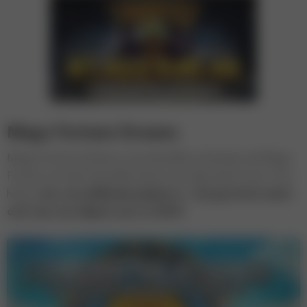
Mega Fortune Dreams
Mega Fortune Dreams is van dezelfde ontwerper als Mega
Fortune en heeft dezelfde thema: het rijke jetset leven. Hier
heb je
vier verschillende jackpots
en
de grootste winst
ooit was 4,6 miljoen euro in 2019!