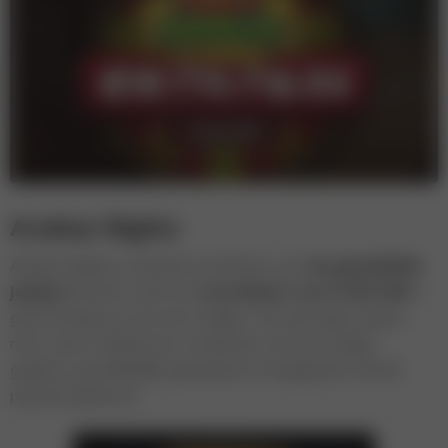
Arabian Nights
Arabian Nights is misschien iets kleiner, wat
de gemiddelde
jackpot
betreft, maar een
recordwinst van €1.501.469
is
geen bedrag om op neer te kijken. Het spel gaat al jaren
mee, maar is dankzij een combinatie van eenvoudige
graphics, gemakkelijke gameplay en megaprijzen steeds
populair gebleven.