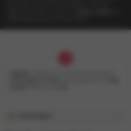
spel zit die je leven echt kan veranderen. Op deze
pagina kom je alles te weten over
jackpot spellen
met
miljoenenprijzen die je online kan spelen.
Opgelet!
Deelname voor online casino bonussen is
vanaf 24 jaar of ouder.
Wat kost gokken jou?
Stop
op tijd!
Gokken is vanaf
18+
Inhoudsopgave
[
]