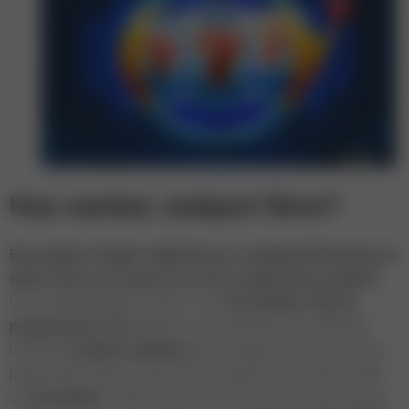
Hoe werken Jackpot Slots?
Een jackpot begint altijd bij een vastgesteld bedrag en
deze loopt op in geval van een progressieve jackpot.
Om in aanmerking te komen voor
een jackpot bij een
progressieve slot
geldt er een minimale inzet. Meestal
heeft elke
jackpot gokkast
een basisspel, waar je gewone
prijzen kunt winnen, maar ook bonusspel waar je kans maakt
op
de jackpot
. Vaak is hier een soort rad van fortuin waar je