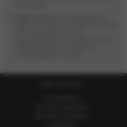
wat is het beste...
Home
InhoudsopgaveLive dealer spellenLive
casino’s online – Wat is een live casino en hoe werkt
het?Over Live-Casino.nlLive casino
bonussenBetalingen in het live casinoLive Casino
SoftwareVeiligheid, betrouwbaarheid, en
verantwoordelijk spel Live dealer...
SNEL VAN START
No Deposit Bonus
Alle Online Casino Spellen
Alle Online Casino Reviews
Live Blackjack