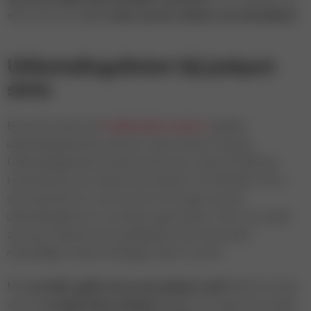
elke inzet een gelijke
kans op het winnen van de jackpot
.
Uitbetalingslimiet bij jackpot
slots
Bij zowel online als
traditionele casino’s
gelden
uitbetalingslimiteten die per casino kunnen variëren.
Uitbetalingslimieten kunnen bij de ene casino €5.000 zijn
terwijl dat bij een andere kan oplopen tot €50.000. Het is
dus essentieel om van tevoren na te gaan wat de
uitbetalingslimiet is voordat je gaat spelen. Het zou zonde
zijn als je miljoenen aan geldprijzen wint maar deze
maandelijks in kleine bedragen dient te innen.
Maar
je hebt geluk als je een jackpot wint
! Bij het winnen
van een
progressieve jackpot
liggen de regels wat anders.