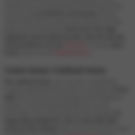
uitmaakt of je nu een beginnende of ervaren speler bent,
want je kan altijd
profiteren van bonussen
. Ben jij al
langere tijd actief in een online casino dan kan je worden
gezien als een loyale speler.
Als je stort met enige
regelmaat naar je spelersaccount, dan ook mee dan
kan je profiteren van een
VIP bonus
.
Dit type
casino
bonus
is dus een soort
loyaliteitsbonus
.
Casino bonus: Cashback bonus
Een cashback bonus
is een vorm die in verschillende
varianten aangeboden kan worden. Je ontvangt het
bonus
geld
in de vorm van een percentage over de afgelopen
periode. In de meeste gevallen gaat het over een
percentage van je nettoverlies die je hebt gemaakt.
Zo
krijg je bijvoorbeeld 5%, 10% of soms zelfs 25%
terug op al je verliezen.
Wil je meer over weten lees dan