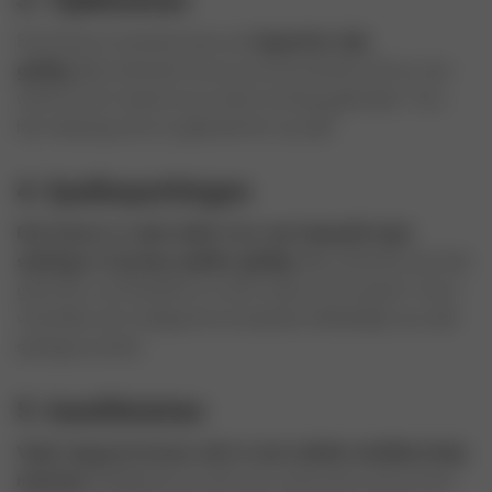
3. Tijdlimieten
Een bonus is meestal maar een
beperkte tijd
geldig.
Bijvoorbeeld moet je je bonus binnen 24 uur, een
week of een maand na je eerste storting gebruiken. Hou
hier rekening mee en gebruik hem op tijd!
4. Spelbeperkingen
Een bonus is vaak enkel voor een bepaald spel,
speltype of groep spellen geldig.
Bijvoorbeeld Lees dus
goed de voorwaarden en weet waar je mee speelt. Soms
verschillen de rondspeelvoorwaarden afhankelijk van welk
speltype je kiest.
5. Inzetlimieten
Vaak mag je je bonus niet in een enkele weddenschap
inzetten.
Aangezien je winst een veelvoud is van je inzet,