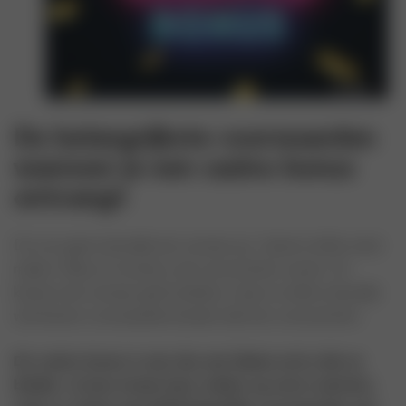
De belangrijkste voorwaarden
wanneer je een casino bonus
ontvangt
De zon gaat natuurlijk niet zomaar op. Casino’s willen winst
maken. Maar ze moeten ook concurrentie voeren. Ze
kunnen niet zomaar geld uitdelen, maar ze willen natuurlijk
wel betere voorwaarden bieden dan hun concurrenten.
De casino bonus is een dus een kleine extra die ze
bieden. Je kan ermee kans maken op extra winsten,