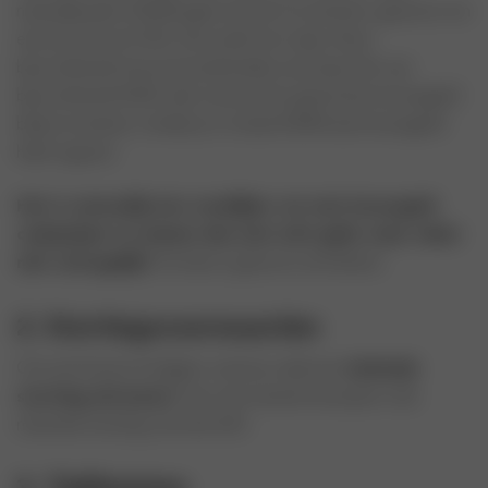
natuurlijk geen €2000 gaan storten en inzetten, gewoon om
een bonus van €100. Dat werkt als volgt. Als je
bijvoorbeeld met je bonusfondsen een prijs wint van
bijvoorbeeld €200, dan moet je het gewonnen bonusgeld
blijven inzetten, totdat je in totaal €2000 aan bonusgeld
hebt ingezet.
Het is natuurlijk iets moeilijker om met bonusgeld
cashprijzen te winnen dan met echt geld, maar zeker
niet onmogelijk!
De kans is gewoon iets kleiner.
2. Stortingsvoorwaarden
Om een bonus te krijgen, moet je vaak een
minimale
storting uitvoeren.
Voor de meeste bonussen is de
minimale storting rond de €20.