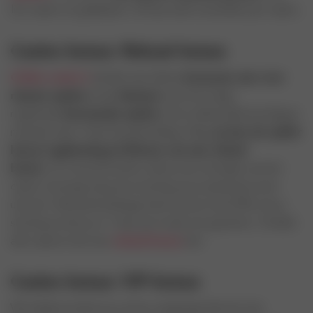
live casino en gokkasten. Dit kan sterk verschillen per casino.
Casino bonus: Reload bonus
Online casino's
bieden niet alleen
bonussen aan voor
nieuwe spelers
maar
belonen
ook met enige
regelmaat
bestaande spelers
. Een welkomstbonus krijg je
meestal maar 1 keer bij aanmelding. Maar
je kan als speler
kan je regelmatig profiteren van een reload
bonus.
Zo'n bonus houdt in dat je een extraatje van het
casino ontvangt als jij een storting op je spelersaccount
uitvoert. Meestal bedraagt deze bonus rond 50% van je
storting en kan je er 1 keer per week van genieten. Ontdek
alle casino’s met een
reload bonus
hier.
Casino bonus: VIP-bonus
We hebben hierboven al kort uitgelegd dat het niet