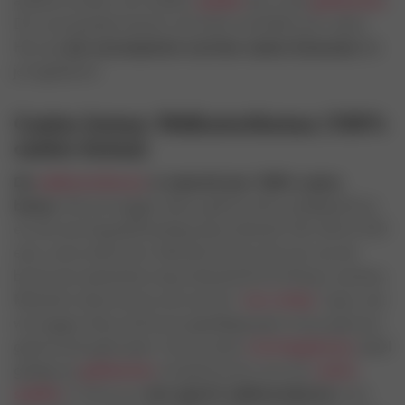
anderen eerder voor andere
spellen
zijn, zoals
gokkasten
.
De voorwaarden kunnen ook sterk verschillen per casino.
Hier zijn
de voornaamste soorten casino bonussen
die
je tegenkomt.
Casino bonus: Welkomstbonus (100%
casino bonus)
De
welkomstbonus
is meestal een 100% casino
bonus.
Dat wil zeggen dat je geld wordt verdubbeld tot
en met een bepaald bedrag, bijvoorbeeld 100, 200 of 250
euro, soms zelfs meer. Meestal moet je de som van de
bonus een aantal keer, bijvoorbeeld 20 of 30 keer, inzetten.
Meestal is deze bonus ook van het “
non sticky
” type, wat
wil zeggen dat je de bonus (gelukkig) apart van je gewoon
geld wordt gehouden. Soms is deze
stortingsbonus
enkel
geldig op
gokkasten
,
terwijl hij soms voor live
casino
spellen
is. Soms is er
een aparte welkomstbonus
voor