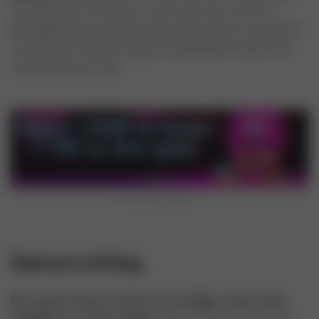
zou die winst in een klap er veel kunnen zijn. Dus het is
belangrijk dat je weet hoeveel je moet spelen om je bonus
vrij te spelen. Meestal mag je bonusfondsen inzetten aan
maximaal €5 per inzet.
Source: Sugar Casino
Samenvatting
Een casino bonus is leuk om te krijgen, maar soms